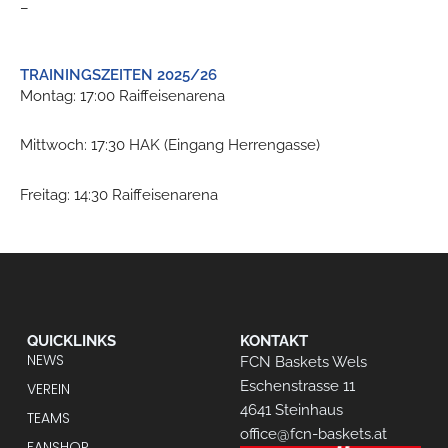
–
TRAININGSZEITEN 2025/26
Montag: 17:00
Raiffeisenarena
Mittwoch: 17:30
HAK (Eingang Herrengasse)
Freitag: 14:30 Raiffeisenarena
QUICKLINKS
KONTAKT
NEWS
FCN Baskets Wels
Eschenstrasse 11
VEREIN
4641 Steinhaus
TEAMS
office@fcn-baskets.at
FANSHOP