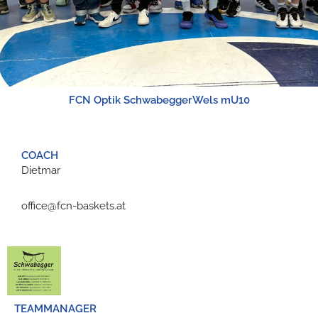
FCN Optik SchwabeggerWels mU10
COACH
Dietmar
office@fcn-baskets.at
TEAMMANAGER